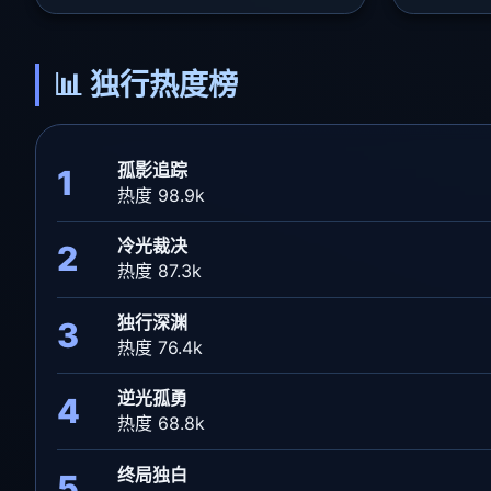
📊 独行热度榜
孤影追踪
1
热度 98.9k
冷光裁决
2
热度 87.3k
独行深渊
3
热度 76.4k
逆光孤勇
4
热度 68.8k
终局独白
5