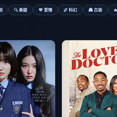
剧
🔍 悬疑
💙 爱情
🌌 科幻
🏯 古装
