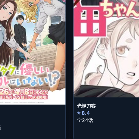
光棍刀客
⭐ 8.4
全24话
集