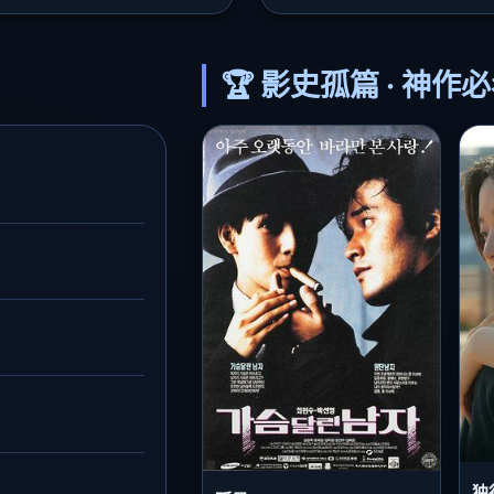
🏆 影史孤篇 · 神作
独