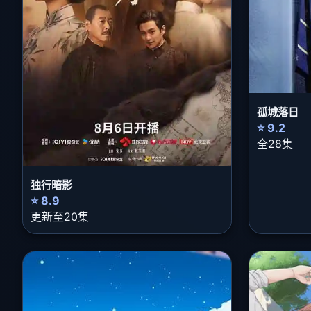
孤城落日
⭐ 9.2
全28集
独行暗影
⭐ 8.9
更新至20集