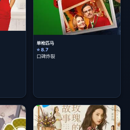
单枪匹马
⭐ 8.7
口碑炸裂