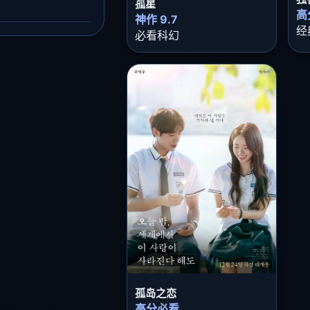
孤星
高
神作 9.7
经
必看科幻
孤岛之恋
高分必看