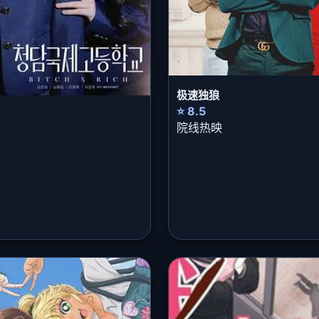
极速独狼
⭐ 8.5
院线热映