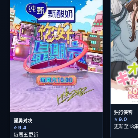
独行侠客
⭐ 9.0
孤勇对决
更新至13
⭐ 9.4
每周五更新