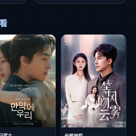
必看
行武士
光棍神探