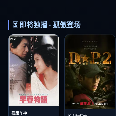
⏳ 即将独播 · 孤傲登场
孤胆车神