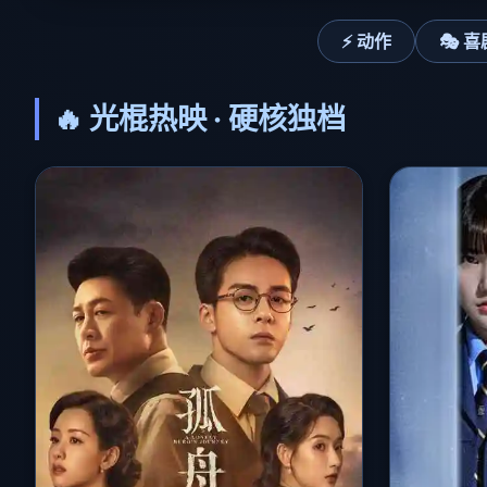
⚡ 动作
🎭 喜
🔥 光棍热映 · 硬核独档